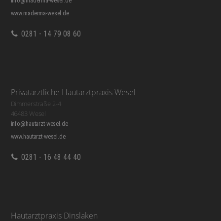
info@maderma-wesel.de
www.maderma-wesel.de
0281 - 14 79 08 60
Privatärztliche Hautarztpraxis Wesel
Dimmerstraße 2-4
46483 Wesel
info@hautarzt-wesel.de
www.hautarzt-wesel.de
0281 - 16 48 44 40
Hautarztpraxis Dinslaken