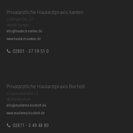
Privatärztliche Hautarztpraxis Xanten
Lüttinger Str. 27
46509 Xanten
info@hautarzt-xanten.de
www.hautarzt-xanten.de
02801 - 37 19 51 0
Privatärztliche Hautarztpraxis Bocholt
Crispinusstraße 12
46399 Bocholt
info@maderma-bocholt.de
www.maderma-bocholt.de
02871 - 3 49 48 80