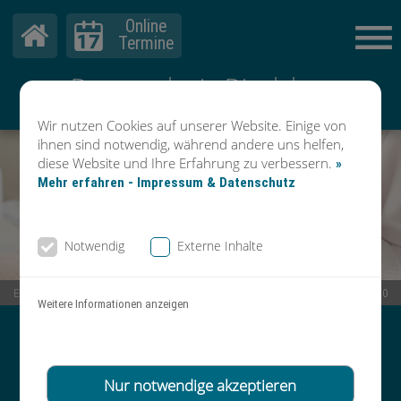
Online
Termine
Dermatologie Dinslaken
Dr. Mader & Kollegen
Wir nutzen Cookies auf unserer Website. Einige von
ihnen sind notwendig, während andere uns helfen,
diese Website und Ihre Erfahrung zu verbessern.
»
Mehr erfahren - Impressum & Datenschutz
Notwendig
Externe Inhalte
Eppinghovener Straße 12 | 46535 Dinslaken |
02064 - 6 25 57 40
Weitere Informationen anzeigen
Vereinbaren Sie Ihre TERMINE
TELEFONISCH oder über unsere
Nur notwendige akzeptieren
ONLINE-TERMINBUCHUNG