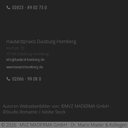
02823 - 89 02 75 0
Hautarztpraxis Duisburg-Homberg
Kirchstr. 72
47198 Duisburg-Homberg
info@hautarzt-homberg.de
www.hautarzt-homberg.de
02066 - 99 08 0
Autoren Webseitenbilder von: ©MVZ MADERMA GmbH ·
©Studio Romantic / Adobe Stock ·
© 2026 · MVZ MADERMA GmbH · Dr. Mario Mader & Kollegen