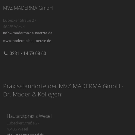
MVZ MADERMA GmbH
Lübecker Straße 27
46485 Wesel
info@maderma-hautaerzte.de
www.maderma-hautaerzte.de
0281 - 14 79 08 60
Praxisstandorte der MVZ MADERMA GmbH ·
Dr. Mader & Kollegen:
Hautarztpraxis Wesel
Lübecker Straße 27
46485 Wesel