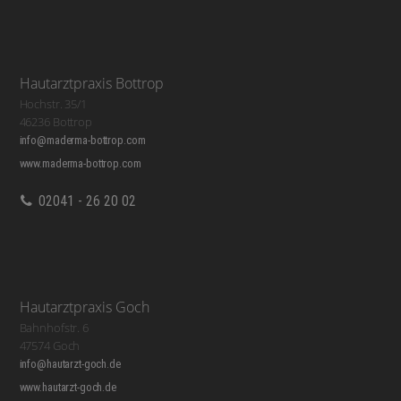
Hautarztpraxis Bottrop
Hochstr. 35/1
46236 Bottrop
info@maderma-bottrop.com
www.maderma-bottrop.com
02041 - 26 20 02
Hautarztpraxis Goch
Bahnhofstr. 6
47574 Goch
info@hautarzt-goch.de
www.hautarzt-goch.de