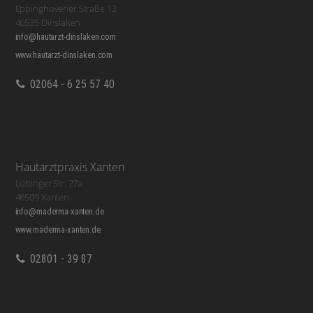
Eppinghovener Straße 12
46535 Dinslaken
info@hautarzt-dinslaken.com
www.hautarzt-dinslaken.com
02064 - 6 25 57 40
Hautarztpraxis Xanten
Lüttinger Str. 27a
46509 Xanten
info@maderma-xanten.de
www.maderma-xanten.de
02801 - 39 87