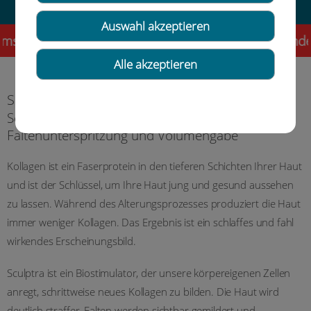
Auswahl akzeptieren
ag! Liebe Patientinnen und Patienten, als besondere
Alle akzeptieren
Sculptra / Poly-L-Milchsäurebehandlung
Sculptra – die neue Möglichkeit der
Faltenunterspritzung und Volumengabe
Kollagen ist ein Faserprotein in den tieferen Schichten Ihrer Haut
und ist der Schlüssel, um Ihre Haut jung und gesund aussehen
zu lassen. Während des Alterungsprozesses produziert die Haut
immer weniger Kollagen. Das Ergebnis ist ein schlaffes und fahl
wirkendes Erscheinungsbild.
Sculptra ist ein Biostimulator, der unsere körpereigenen Zellen
anregt, schrittweise neues Kollagen zu bilden. Die Haut wird
deutlich straffer, Falten werden sichtbar gemildert und