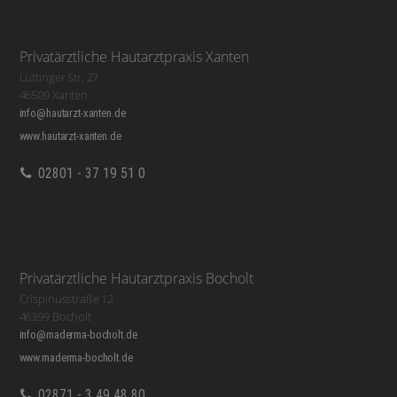
Privatärztliche Hautarztpraxis Xanten
Lüttinger Str. 27
46509 Xanten
info@hautarzt-xanten.de
www.hautarzt-xanten.de
02801 - 37 19 51 0
Privatärztliche Hautarztpraxis Bocholt
Crispinusstraße 12
46399 Bocholt
info@maderma-bocholt.de
www.maderma-bocholt.de
02871 - 3 49 48 80