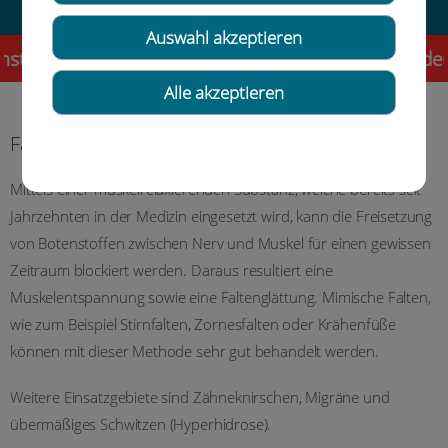
Auswahl akzeptieren
g! Liebe Patientinnen und Patienten, als besonderen
Alle akzeptieren
Faltenbehandlung
Mittels einer muskelrelaxierenden Substanz, welche bereits seit
Jahrzehnten in der Medizin eingesetzt wird, kann die Freisetzung
von Botenstoffen zwischen Nerv und Muskel für einen gewissen
Zeitraum blockiert werden. Daraus resultiert eine
Muskelentspannung sowie eine Faltenglättung. Mimische Falten,
wie zum Beispiel Stirnfalten, Zornesfalten oder Krähenfüße
können mit dieser Methode sehr gut behandelt werden.
Weitere Einsatzgebiete sind Zähneknirschen, Migräne und
übermäßiges Schwitzen (Hyperhidrose).