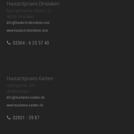
Hautarztpraxis Dinslaken
Eppinghovener Straße 12
46535 Dinslaken
info@hautarzt-dinslaken.com
www.hautarzt-dinslaken.com
02064 - 6 25 57 40
Hautarztpraxis Xanten
Lüttinger Str. 27a
46509 Xanten
info@maderma-xanten.de
www.maderma-xanten.de
02801 - 39 87