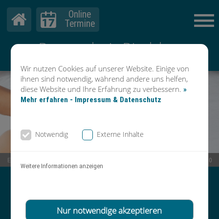
Online
Termine
Dermatologie Dinslaken
Dr. Mader & Kollegen
Wir nutzen Cookies auf unserer Website. Einige von
ihnen sind notwendig, während andere uns helfen,
diese Website und Ihre Erfahrung zu verbessern.
»
Mehr erfahren - Impressum & Datenschutz
Notwendig
Externe Inhalte
Eppinghovener Straße 12 | 46535 Dinslaken |
02064 - 6 25 57 40
Weitere Informationen anzeigen
Vereinbaren Sie Ihre TERMINE
TELEFONISCH oder über unsere
Nur notwendige akzeptieren
ONLINE-TERMINBUCHUNG