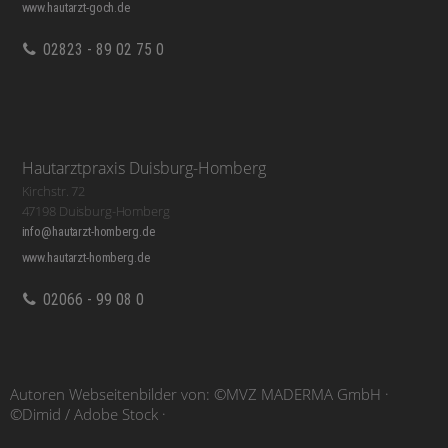
www.hautarzt-goch.de
02823 - 89 02 75 0
Hautarztpraxis Duisburg-Homberg
Kirchstr. 72
47198 Duisburg-Homberg
info@hautarzt-homberg.de
www.hautarzt-homberg.de
02066 - 99 08 0
Autoren Webseitenbilder von: ©MVZ MADERMA GmbH ·
©Dimid / Adobe Stock ·