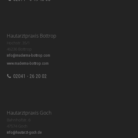
Hautarztpraxis Bottrop
Hochstr. 35/1
46236 Bottrop
info@maderma-bottrop.com
www.maderma-bottrop.com
02041 - 26 20 02
Hautarztpraxis Goch
Bahnhofstr. 6
47574 Goch
info@hautarzt-goch.de