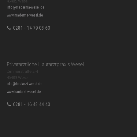
46485 Wesel
info@maderma-wesel.de
www.maderma-wesel.de
0281 - 14 79 08 60
Privatärztliche Hautarztpraxis Wesel
Dimmerstraße 2-4
46483 Wesel
info@hautarzt-wesel.de
www.hautarzt-wesel.de
0281 - 16 48 44 40