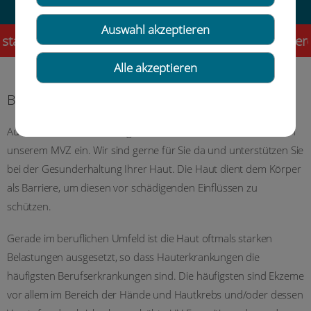
Auswahl akzeptieren
! Liebe Patientinnen und Patienten, als besonderen
Alle akzeptieren
Berufsdermatologie
Auch die Berufsdermatologie nimmt einen hohen Stellenwert in
unserem MVZ ein. Wir sind gerne für Sie da und unterstützen Sie
bei der Gesunderhaltung Ihrer Haut. Die Haut dient dem Körper
als Barriere, um diesen vor schädigenden Einflüssen zu
schützen.
Gerade im beruflichen Umfeld ist die Haut oftmals starken
Belastungen ausgesetzt, so dass Hauterkrankungen die
häufigsten Berufserkrankungen sind. Die häufigsten sind Ekzeme
vor allem im Bereich der Hände und Hautkrebs und/oder dessen