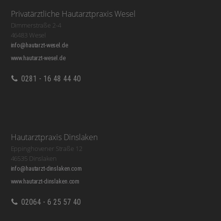
Privatärztliche Hautarztpraxis Wesel
Dimmerstraße 2-4
46483 Wesel
info@hautarzt-wesel.de
www.hautarzt-wesel.de
0281 - 16 48 44 40
Hautarztpraxis Dinslaken
Eppinghovener Straße 12
46535 Dinslaken
info@hautarzt-dinslaken.com
www.hautarzt-dinslaken.com
02064 - 6 25 57 40