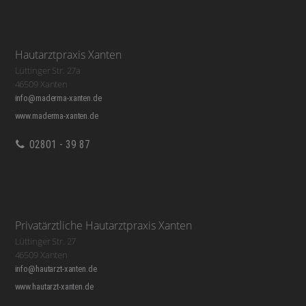
Hautarztpraxis Xanten
Lüttinger Str. 27a
46509 Xanten
info@maderma-xanten.de
www.maderma-xanten.de
02801 - 39 87
Privatärztliche Hautarztpraxis Xanten
Lüttinger Str. 27
46509 Xanten
info@hautarzt-xanten.de
www.hautarzt-xanten.de