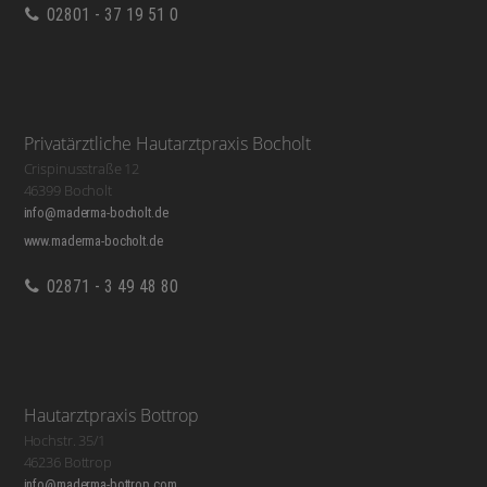
02801 - 37 19 51 0
Privatärztliche Hautarztpraxis Bocholt
Crispinusstraße 12
46399 Bocholt
info@maderma-bocholt.de
www.maderma-bocholt.de
02871 - 3 49 48 80
Hautarztpraxis Bottrop
Hochstr. 35/1
46236 Bottrop
info@maderma-bottrop.com