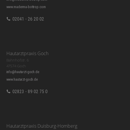
www.maderma-bottrop.com
02041 - 26 20 02
Hautarztpraxis Goch
Bahnhofstr. 6
47574 Goch
info@hautarzt-goch.de
www.hautarzt-goch.de
02823 - 89 02 75 0
Hautarztpraxis Duisburg-Homberg