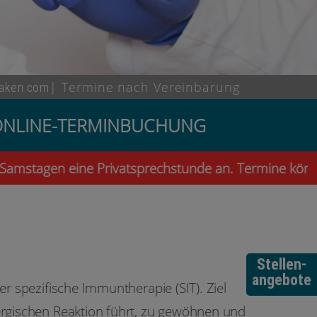
| Termine nach Vereinbarung
laken.com
re ONLINE-TERMINBUCHUNG
stagen eine Privatsprechstunde an. Termine können S
Stellen-
angebote
er spezifische Immuntherapie (SIT). Ziel
lergischen Reaktion führt, zu gewöhnen und