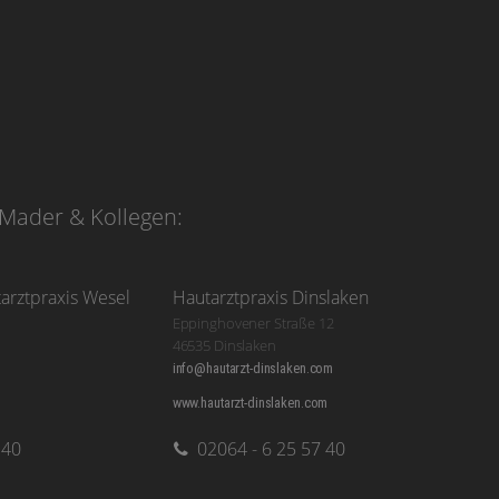
Mader & Kollegen:
tarztpraxis Wesel
Hautarztpraxis Dinslaken
Eppinghovener Straße 12
46535 Dinslaken
info@hautarzt-dinslaken.com
www.hautarzt-dinslaken.com
 40
02064 - 6 25 57 40