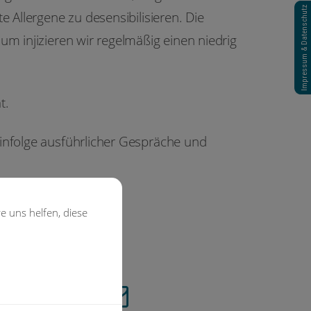
Impressum & Datenschutz
e Allergene zu desensibilisieren. Die
um injizieren wir regelmäßig einen niedrig
t.
 infolge ausführlicher Gespräche und
e uns helfen, diese