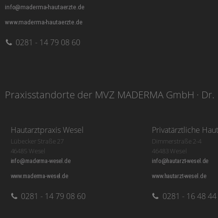
info@maderma-hautaerzte.de
www.maderma-hautaerzte.de
0281 - 14 79 08 60
Praxisstandorte der MVZ MADERMA GmbH · Dr. 
Hautarztpraxis Wesel
Privatärztliche Hau
Lübecker Straße 27
Dimmerstraße 2-4
46485 Wesel
46483 Wesel
info@maderma-wesel.de
info@hautarzt-wesel.de
www.maderma-wesel.de
www.hautarzt-wesel.de
0281 - 14 79 08 60
0281 - 16 48 44