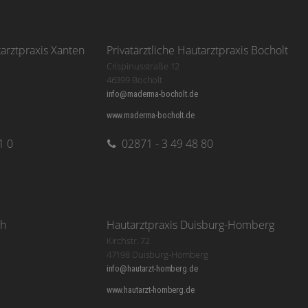
tarztpraxis Xanten
Privatärztliche Hautarztpraxis Bocholt
Crispinusstraße 12
46399 Bocholt
info@maderma-bocholt.de
www.maderma-bocholt.de
1 0
02871 - 3 49 48 80
ch
Hautarztpraxis Duisburg-Homberg
Kirchstr. 72
47198 Duisburg-Homberg
info@hautarzt-homberg.de
www.hautarzt-homberg.de