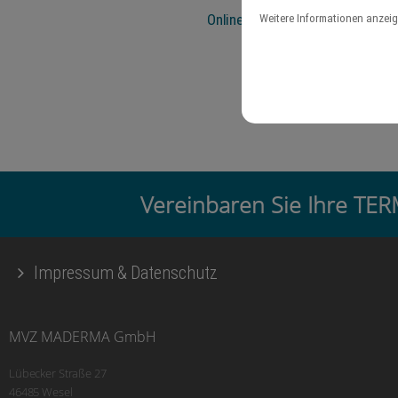
Online-Termin
Weitere Informationen anzei
Vereinbaren Sie Ihre T
Impressum & Datenschutz
MVZ MADERMA GmbH
Lübecker Straße 27
46485 Wesel