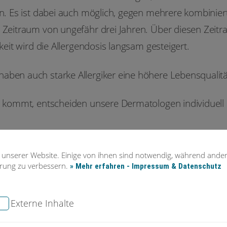
rn. Es ist dabei auch möglich, gegen mehrere kombiniert
 Zeitraum von ungefähr drei Jahren. Über diesen Zeitra
keit wird die Allergendosis langsam gesteigert.
aben auch starke Allergiker eine höhere Lebensqualitä
ge kommt, entscheiden unsere Dermatologen individuell
 unserer Website. Einige von ihnen sind notwendig, während ander
hrung zu verbessern.
» Mehr erfahren - Impressum & Datenschutz
Externe Inhalte