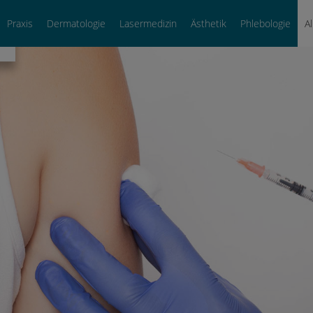
Praxis
Dermatologie
Lasermedizin
Ästhetik
Phlebologie
A