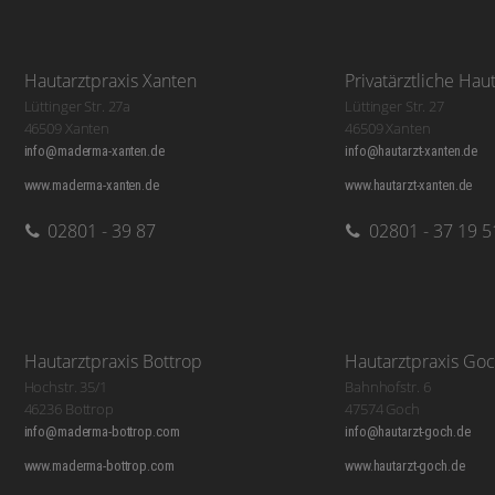
Hautarztpraxis Xanten
Privatärztliche Hau
Lüttinger Str. 27a
Lüttinger Str. 27
46509 Xanten
46509 Xanten
info@maderma-xanten.de
info@hautarzt-xanten.de
www.maderma-xanten.de
www.hautarzt-xanten.de
02801 - 39 87
02801 - 37 19 5
Hautarztpraxis Bottrop
Hautarztpraxis Go
Hochstr. 35/1
Bahnhofstr. 6
46236 Bottrop
47574 Goch
info@maderma-bottrop.com
info@hautarzt-goch.de
www.maderma-bottrop.com
www.hautarzt-goch.de